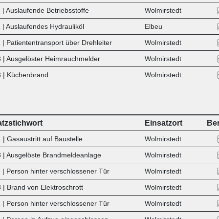
| Auslaufende Betriebsstoffe
Wolmirstedt
 | Auslaufendes Hydrauliköl
Elbeu
| Patiententransport über Drehleiter
Wolmirstedt
 | Ausgelöster Heimrauchmelder
Wolmirstedt
 | Küchenbrand
Wolmirstedt
atzstichwort
Einsatzort
Ber
| Gasaustritt auf Baustelle
Wolmirstedt
 | Ausgelöste Brandmeldeanlage
Wolmirstedt
 | Person hinter verschlossener Tür
Wolmirstedt
 | Brand von Elektroschrott
Wolmirstedt
 | Person hinter verschlossener Tür
Wolmirstedt