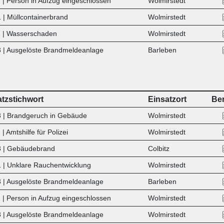
 | Person in Aufzug eingeschlossen
Wolmirstedt
 | Müllcontainerbrand
Wolmirstedt
 | Wasserschaden
Wolmirstedt
 | Ausgelöste Brandmeldeanlage
Barleben
atzstichwort
Einsatzort
Ber
 | Brandgeruch in Gebäude
Wolmirstedt
| Amtshilfe für Polizei
Wolmirstedt
 | Gebäudebrand
Colbitz
 | Unklare Rauchentwicklung
Wolmirstedt
 | Ausgelöste Brandmeldeanlage
Barleben
 | Person in Aufzug eingeschlossen
Wolmirstedt
 | Ausgelöste Brandmeldeanlage
Wolmirstedt