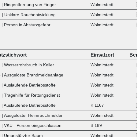
 | Ringentfernung von Finger
Wolmirstedt
 | Unklare Rauchentwicklung
Wolmirstedt
 | Person in Absturzgefahr
Wolmirstedt
atzstichwort
Einsatzort
Ber
 | Wasserrohrbruch in Keller
Wolmirstedt
 | Ausgelöste Brandmeldeanlage
Wolmirstedt
| Auslaufende Betriebsstoffe
Wolmirstedt
| Tragehilfe für Rettungsdienst
Wolmirstedt
| Auslaufende Betriebsstoffe
K 1167
 | Ausgelöster Heimrauchmelder
Wolmirstedt
 | VKU - Person eingeschlossen
B 189
 | Umgestürzter Baum
Wolmirstedt