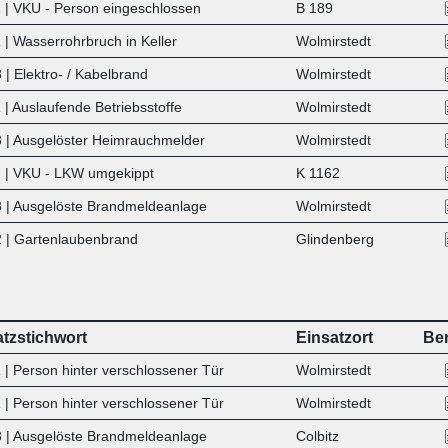
 | VKU - Person eingeschlossen
B 189
 | Wasserrohrbruch in Keller
Wolmirstedt
| Elektro- / Kabelbrand
Wolmirstedt
| Auslaufende Betriebsstoffe
Wolmirstedt
 | Ausgelöster Heimrauchmelder
Wolmirstedt
 | VKU - LKW umgekippt
K 1162
 | Ausgelöste Brandmeldeanlage
Wolmirstedt
 | Gartenlaubenbrand
Glindenberg
atzstichwort
Einsatzort
Ber
 | Person hinter verschlossener Tür
Wolmirstedt
 | Person hinter verschlossener Tür
Wolmirstedt
 | Ausgelöste Brandmeldeanlage
Colbitz