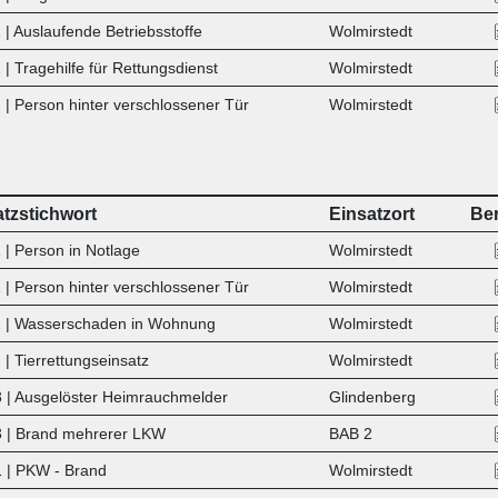
| Auslaufende Betriebsstoffe
Wolmirstedt
| Tragehilfe für Rettungsdienst
Wolmirstedt
 |
Person hinter verschlossener Tür
Wolmirstedt
atzstichwort
Einsatzort
Ber
 | Person in Notlage
Wolmirstedt
 | Person hinter verschlossener Tür
Wolmirstedt
 | Wasserschaden in Wohnung
Wolmirstedt
| Tierrettungseinsatz
Wolmirstedt
 | Ausgelöster Heimrauchmelder
Glindenberg
 | Brand mehrerer LKW
BAB 2
 | PKW - Brand
Wolmirstedt