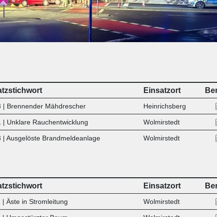
atzstichwort
Einsatzort
Ber
 | Brennender Mähdrescher
Heinrichsberg
 | Unklare Rauchentwicklung
Wolmirstedt
 | Ausgelöste Brandmeldeanlage
Wolmirstedt
atzstichwort
Einsatzort
Ber
| Äste in Stromleitung
Wolmirstedt