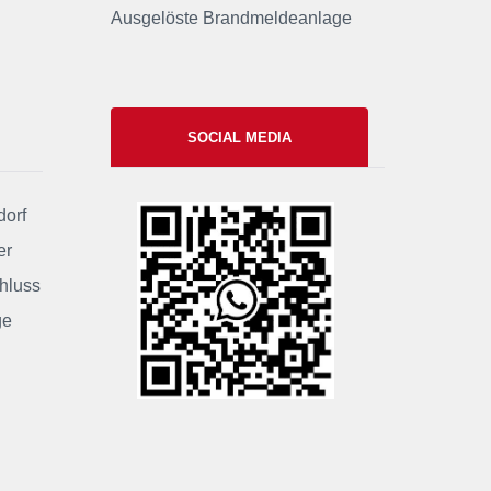
Ausgelöste Brandmeldeanlage
SOCIAL MEDIA
dorf
xxii
er
chluss
ge