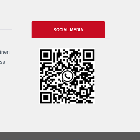
SOCIAL MEDIA
einen
xxii
uss